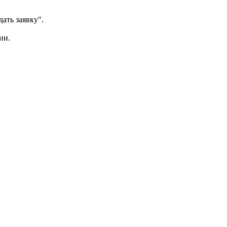
ать заявку".
ии.