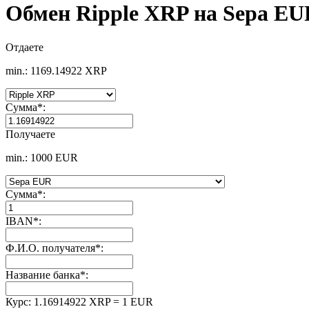
Обмен Ripple XRP на Sepa EU
Отдаете
min.: 1169.14922 XRP
Сумма
*
:
Получаете
min.: 1000 EUR
Сумма
*
:
IBAN
*
:
Ф.И.О. получателя
*
:
Название банка
*
:
Курс:
1.16914922 XRP = 1 EUR