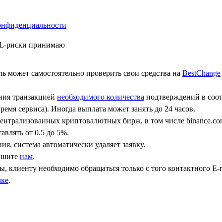
онфиденциальности
ML-риски принимаю
ь может самостоятельно проверить свои средства на
BestChange
ения транзакцией
необходимого количества
подтверждений в соот
ремя сервиса). Иногда выплата может занять до 24 часов.
централизованных криптовалютных бирж, в том числе binance.co
авлять от 0.5 до 5%.
ния, система автоматически удаляет заявку.
пишите
нам
.
, клиенту необходимо обращаться только с того контактного Е-m
лке
.