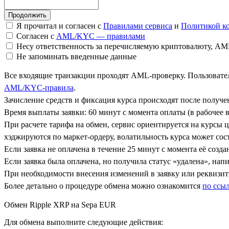
Я прочитал и согласен с
Правилами сервиса
и
Политикой к
Согласен с
AML/KYC — правилами
Несу ответственность за перечисляемую криптовалюту, A
Не запоминать введенные данные
Все входящие транзакции проходят AML-проверку. Пользовател
AML/KYC-правила
.
Зачисление средств и фиксация курса происходят после получ
Время выплаты заявки: 60 минут с момента оплаты (в рабочее в
При расчете тарифа на обмен, сервис ориентируется на курсы 
хэджируются по маркет-ордеру, волатильность курса может сост
Если заявка не оплачена в течение 25 минут с момента её созда
Если заявка была оплачена, но получила статус «удалена», на
При необходимости внесения изменений в заявку или реквизиты
Более детально о процедуре обмена можно ознакомится
по ссы
Обмен Ripple XRP на Sepa EUR
Для обмена выполните следующие действия: