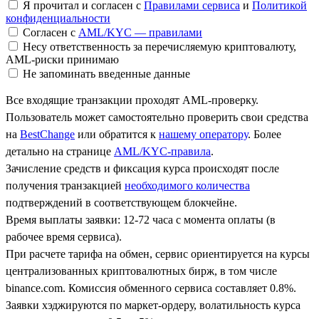
Я прочитал и согласен с
Правилами сервиса
и
Политикой
конфиденциальности
Согласен с
AML/KYC — правилами
Несу ответственность за перечисляемую криптовалюту,
AML-риски принимаю
Не запоминать введенные данные
Все входящие транзакции проходят AML-проверку.
Пользователь может самостоятельно проверить свои средства
на
BestChange
или обратится к
нашему оператору
. Более
детально на странице
AML/KYC-правила
.
Зачисление средств и фиксация курса происходят после
получения транзакцией
необходимого количества
подтверждений в соответствующем блокчейне.
Время выплаты заявки: 12-72 часа с момента оплаты (в
рабочее время сервиса).
При расчете тарифа на обмен, сервис ориентируется на курсы
централизованных криптовалютных бирж, в том числе
binance.com. Комиссия обменного сервиса составляет 0.8%.
Заявки хэджируются по маркет-ордеру, волатильность курса