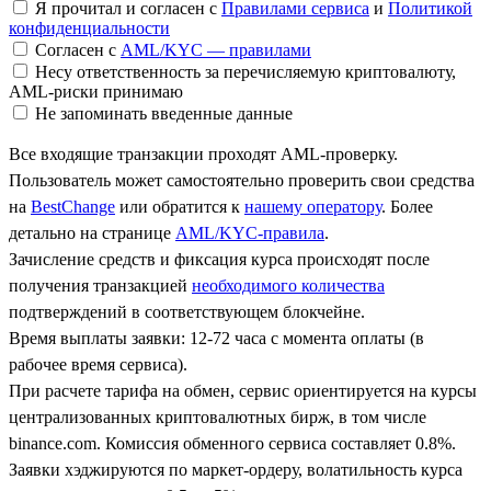
Я прочитал и согласен с
Правилами сервиса
и
Политикой
конфиденциальности
Согласен с
AML/KYC — правилами
Несу ответственность за перечисляемую криптовалюту,
AML-риски принимаю
Не запоминать введенные данные
Все входящие транзакции проходят AML-проверку.
Пользователь может самостоятельно проверить свои средства
на
BestChange
или обратится к
нашему оператору
. Более
детально на странице
AML/KYC-правила
.
Зачисление средств и фиксация курса происходят после
получения транзакцией
необходимого количества
подтверждений в соответствующем блокчейне.
Время выплаты заявки: 12-72 часа с момента оплаты (в
рабочее время сервиса).
При расчете тарифа на обмен, сервис ориентируется на курсы
централизованных криптовалютных бирж, в том числе
binance.com. Комиссия обменного сервиса составляет 0.8%.
Заявки хэджируются по маркет-ордеру, волатильность курса