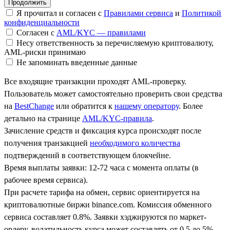
Я прочитал и согласен с
Правилами сервиса
и
Политикой
конфиденциальности
Согласен с
AML/KYC — правилами
Несу ответственность за перечисляемую криптовалюту,
AML-риски принимаю
Не запоминать введенные данные
Все входящие транзакции проходят AML-проверку.
Пользователь может самостоятельно проверить свои средства
на
BestChange
или обратится к
нашему оператору
. Более
детально на странице
AML/KYC-правила
.
Зачисление средств и фиксация курса происходят после
получения транзакцией
необходимого количества
подтверждений в соответствующем блокчейне.
Время выплаты заявки: 12-72 часа с момента оплаты (в
рабочее время сервиса).
При расчете тарифа на обмен, сервис ориентируется на
криптовалютные биржи binance.com. Комиссия обменного
сервиса составляет 0.8%. Заявки хэджируются по маркет-
ордеру, волатильность курса может составлять от 0.5 до 5%.