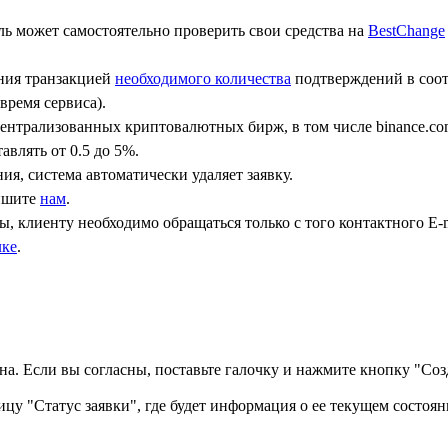
ь может самостоятельно проверить свои средства на
BestChange
ения транзакцией
необходимого количества
подтверждений в соот
время сервиса).
централизованных криптовалютных бирж, в том числе binance.co
авлять от 0.5 до 5%.
ния, система автоматически удаляет заявку.
пишите
нам
.
, клиенту необходимо обращаться только с того контактного Е-m
лке
.
а. Если вы согласны, поставьте галочку и нажмите кнопку "Созд
ицу "Статус заявки", где будет информация о ее текущем состоян