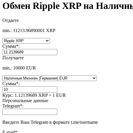
Обмен Ripple XRP на Наличн
Отдаете
min.: 11213.96890001 XRP
Сумма
*
:
Получаете
min.: 10000 EUR
Сумма
*
:
Курс:
1.12139689 XRP = 1 EUR
Персональные данные
Telegram
*
:
Введите Ваш Telegram в формате t.me/username
E-mail
*
: