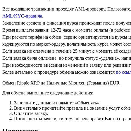
Все входящие транзакции проходят AML-проверку. Пользовател
AML/KYC-правила
.
Зачисление средств и фиксация курса происходят после получ
Время выплаты заявки: 12-72 часа с момента оплаты (в рабочее 
При расчете тарифа на обмен, сервис ориентируется на курсы 
хэджируются по маркет-ордеру, волатильность курса может сост
Если заявка не оплачена в течение 25 минут с момента её созда
Если заявка была оплачена, но получила статус «удалена», на
При необходимости внесения изменений в заявку или реквизиты
Более детально о процедуре обмена можно ознакомится
по ссы
Обмен Ripple XRP на Наличные Мюнхен (Германия) EUR
Для обмена выполните следующие действия:
Заполните данные и нажмите «Обменять».
Внимательно прочитайте правила на оказание услуг обмен
Оплатите заявку.
После оплаты заявки, система перенаправит Вас на стран
Навигация