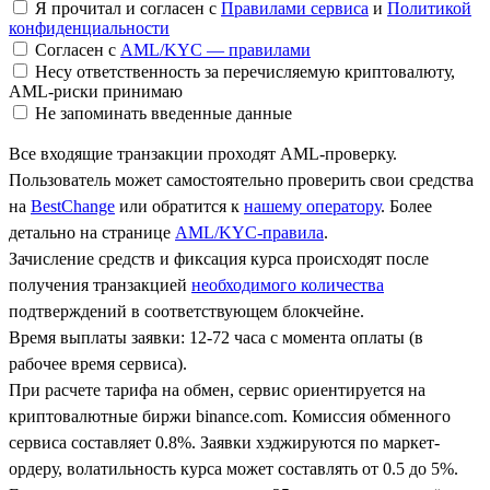
Я прочитал и согласен с
Правилами сервиса
и
Политикой
конфиденциальности
Согласен с
AML/KYC — правилами
Несу ответственность за перечисляемую криптовалюту,
AML-риски принимаю
Не запоминать введенные данные
Все входящие транзакции проходят AML-проверку.
Пользователь может самостоятельно проверить свои средства
на
BestChange
или обратится к
нашему оператору
. Более
детально на странице
AML/KYC-правила
.
Зачисление средств и фиксация курса происходят после
получения транзакцией
необходимого количества
подтверждений в соответствующем блокчейне.
Время выплаты заявки: 12-72 часа с момента оплаты (в
рабочее время сервиса).
При расчете тарифа на обмен, сервис ориентируется на
криптовалютные биржи binance.com. Комиссия обменного
сервиса составляет 0.8%. Заявки хэджируются по маркет-
ордеру, волатильность курса может составлять от 0.5 до 5%.