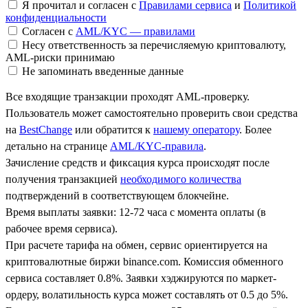
Я прочитал и согласен с
Правилами сервиса
и
Политикой
конфиденциальности
Согласен с
AML/KYC — правилами
Несу ответственность за перечисляемую криптовалюту,
AML-риски принимаю
Не запоминать введенные данные
Все входящие транзакции проходят AML-проверку.
Пользователь может самостоятельно проверить свои средства
на
BestChange
или обратится к
нашему оператору
. Более
детально на странице
AML/KYC-правила
.
Зачисление средств и фиксация курса происходят после
получения транзакцией
необходимого количества
подтверждений в соответствующем блокчейне.
Время выплаты заявки: 12-72 часа с момента оплаты (в
рабочее время сервиса).
При расчете тарифа на обмен, сервис ориентируется на
криптовалютные биржи binance.com. Комиссия обменного
сервиса составляет 0.8%. Заявки хэджируются по маркет-
ордеру, волатильность курса может составлять от 0.5 до 5%.