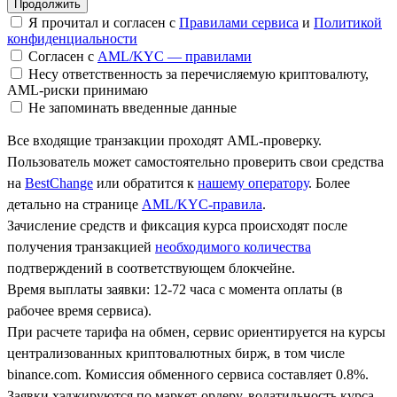
Я прочитал и согласен с
Правилами сервиса
и
Политикой
конфиденциальности
Согласен с
AML/KYC — правилами
Несу ответственность за перечисляемую криптовалюту,
AML-риски принимаю
Не запоминать введенные данные
Все входящие транзакции проходят AML-проверку.
Пользователь может самостоятельно проверить свои средства
на
BestChange
или обратится к
нашему оператору
. Более
детально на странице
AML/KYC-правила
.
Зачисление средств и фиксация курса происходят после
получения транзакцией
необходимого количества
подтверждений в соответствующем блокчейне.
Время выплаты заявки: 12-72 часа с момента оплаты (в
рабочее время сервиса).
При расчете тарифа на обмен, сервис ориентируется на курсы
централизованных криптовалютных бирж, в том числе
binance.com. Комиссия обменного сервиса составляет 0.8%.
Заявки хэджируются по маркет-ордеру, волатильность курса