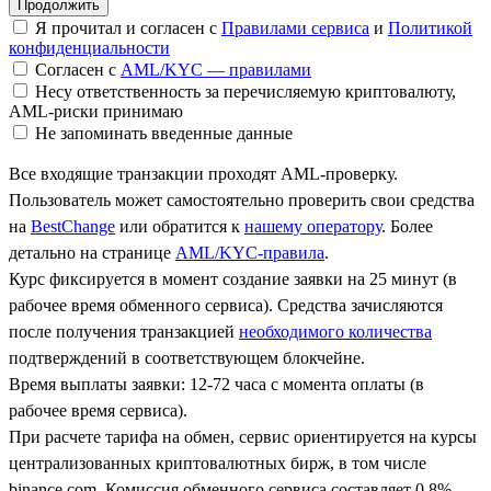
Я прочитал и согласен с
Правилами сервиса
и
Политикой
конфиденциальности
Согласен с
AML/KYC — правилами
Несу ответственность за перечисляемую криптовалюту,
AML-риски принимаю
Не запоминать введенные данные
Все входящие транзакции проходят AML-проверку.
Пользователь может самостоятельно проверить свои средства
на
BestChange
или обратится к
нашему оператору
. Более
детально на странице
AML/KYC-правила
.
Курс фиксируется в момент создание заявки на 25 минут (в
рабочее время обменного сервиса). Средства зачисляются
после получения транзакцией
необходимого количества
подтверждений в соответствующем блокчейне.
Время выплаты заявки: 12-72 часа с момента оплаты (в
рабочее время сервиса).
При расчете тарифа на обмен, сервис ориентируется на курсы
централизованных криптовалютных бирж, в том числе
binance.com. Комиссия обменного сервиса составляет 0.8%.