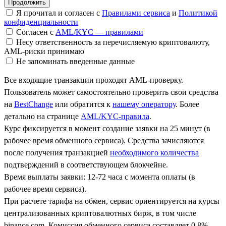
Я прочитал и согласен с
Правилами сервиса
и
Политикой
конфиденциальности
Согласен с
AML/KYC — правилами
Несу ответственность за перечисляемую криптовалюту,
AML-риски принимаю
Не запоминать введенные данные
Все входящие транзакции проходят AML-проверку.
Пользователь может самостоятельно проверить свои средства
на
BestChange
или обратится к
нашему оператору
. Более
детально на странице
AML/KYC-правила
.
Курс фиксируется в момент создание заявки на 25 минут (в
рабочее время обменного сервиса). Средства зачисляются
после получения транзакцией
необходимого количества
подтверждений в соответствующем блокчейне.
Время выплаты заявки: 12-72 часа с момента оплаты (в
рабочее время сервиса).
При расчете тарифа на обмен, сервис ориентируется на курсы
централизованных криптовалютных бирж, в том числе
binance.com. Комиссия обменного сервиса составляет 0.8%.