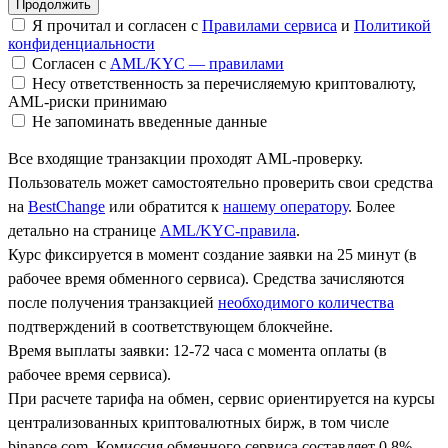
Я прочитал и согласен с
Правилами сервиса
и
Политикой
конфиденциальности
Согласен с
AML/KYC — правилами
Несу ответственность за перечисляемую криптовалюту,
AML-риски принимаю
Не запоминать введенные данные
Все входящие транзакции проходят AML-проверку.
Пользователь может самостоятельно проверить свои средства
на
BestChange
или обратится к
нашему оператору
. Более
детально на странице
AML/KYC-правила
.
Курс фиксируется в момент создание заявки на 25 минут (в
рабочее время обменного сервиса). Средства зачисляются
после получения транзакцией
необходимого количества
подтверждений в соответствующем блокчейне.
Время выплаты заявки: 12-72 часа с момента оплаты (в
рабочее время сервиса).
При расчете тарифа на обмен, сервис ориентируется на курсы
централизованных криптовалютных бирж, в том числе
binance.com. Комиссия обменного сервиса составляет 0.8%.