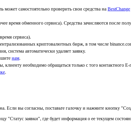
ь может самостоятельно проверить свои средства на
BestChange
бочее время обменного сервиса). Средства зачисляются после по
время сервиса).
централизованных криптовалютных бирж, в том числе binance.co
ния, система автоматически удаляет заявку.
пишите
нам
.
, клиенту необходимо обращаться только с того контактного Е-m
лке
.
а. Если вы согласны, поставьте галочку и нажмите кнопку "Созд
ицу "Статус заявки", где будет информация о ее текущем состоян