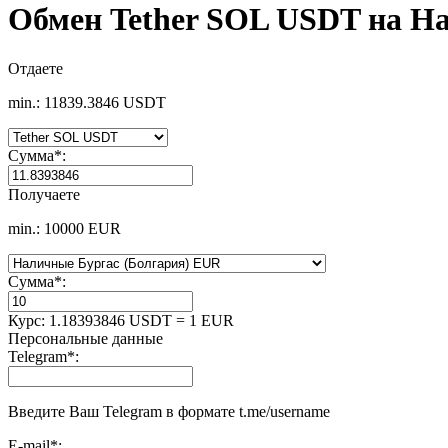
Обмен Tether SOL USDT на Н
Отдаете
min.: 11839.3846 USDT
Сумма
*
:
Получаете
min.: 10000 EUR
Сумма
*
:
Курс:
1.18393846 USDT = 1 EUR
Персональные данные
Telegram
*
:
Введите Ваш Telegram в формате t.me/username
E-mail
*
: