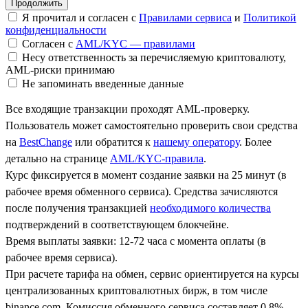
Я прочитал и согласен с
Правилами сервиса
и
Политикой
конфиденциальности
Согласен с
AML/KYC — правилами
Несу ответственность за перечисляемую криптовалюту,
AML-риски принимаю
Не запоминать введенные данные
Все входящие транзакции проходят AML-проверку.
Пользователь может самостоятельно проверить свои средства
на
BestChange
или обратится к
нашему оператору
. Более
детально на странице
AML/KYC-правила
.
Курс фиксируется в момент создание заявки на 25 минут (в
рабочее время обменного сервиса). Средства зачисляются
после получения транзакцией
необходимого количества
подтверждений в соответствующем блокчейне.
Время выплаты заявки: 12-72 часа с момента оплаты (в
рабочее время сервиса).
При расчете тарифа на обмен, сервис ориентируется на курсы
централизованных криптовалютных бирж, в том числе
binance.com. Комиссия обменного сервиса составляет 0.8%.