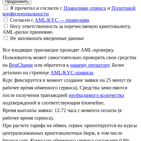
Я прочитал и согласен с
Правилами сервиса
и
Политикой
конфиденциальности
Согласен с
AML/KYC — правилами
Несу ответственность за перечисляемую криптовалюту,
AML-риски принимаю
Не запоминать введенные данные
Все входящие транзакции проходят AML-проверку.
Пользователь может самостоятельно проверить свои средства
на
BestChange
или обратится к
нашему оператору
. Более
детально на странице
AML/KYC-правила
.
Курс фиксируется в момент создание заявки на 25 минут (в
рабочее время обменного сервиса). Средства зачисляются
после получения транзакцией
необходимого количества
подтверждений в соответствующем блокчейне.
Время выплаты заявки: 12-72 часа с момента оплаты (в
рабочее время сервиса).
При расчете тарифа на обмен, сервис ориентируется на курсы
централизованных криптовалютных бирж, в том числе
binance.com. Комиссия обменного сервиса составляет 0.8%.