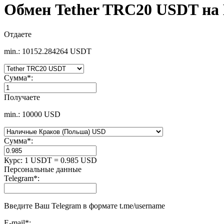
Обмен Tether TRC20 USDT на
Отдаете
min.: 10152.284264 USDT
Сумма
*
:
Получаете
min.: 10000 USD
Сумма
*
:
Курс:
1 USDT = 0.985 USD
Персональные данные
Telegram
*
:
Введите Ваш Telegram в формате t.me/username
E-mail
*
: