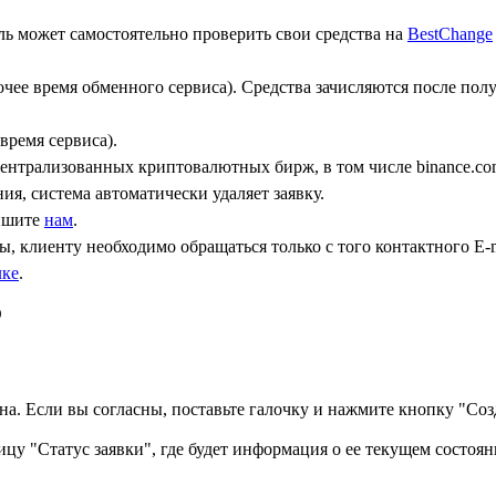
ь может самостоятельно проверить свои средства на
BestChange
бочее время обменного сервиса). Средства зачисляются после по
время сервиса).
централизованных криптовалютных бирж, в том числе binance.co
ния, система автоматически удаляет заявку.
пишите
нам
.
, клиенту необходимо обращаться только с того контактного Е-m
лке
.
D
а. Если вы согласны, поставьте галочку и нажмите кнопку "Созд
ицу "Статус заявки", где будет информация о ее текущем состоян