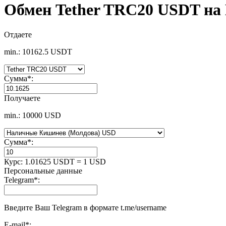
Обмен Tether TRC20 USDT на
Отдаете
min.: 10162.5 USDT
Сумма
*
:
Получаете
min.: 10000 USD
Сумма
*
:
Курс:
1.01625 USDT = 1 USD
Персональные данные
Telegram
*
:
Введите Ваш Telegram в формате t.me/username
E-mail
*
: