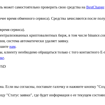
ь может самостоятельно проверить свои средства на
BestChange
бочее время обменного сервиса). Средства зачисляются после по
время сервиса).
централизованных криптовалютных бирж, в том числе binance.co
ния, система автоматически удаляет заявку.
пишите
нам
.
, клиенту необходимо обращаться только с того контактного Е-m
лке
.
 USD
а. Если вы согласны, поставьте галочку и нажмите кнопку "Созд
ицу "Статус заявки", где будет информация о ее текущем состоян