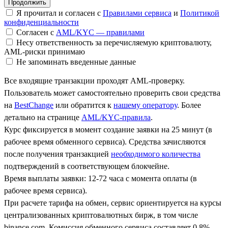
Я прочитал и согласен с
Правилами сервиса
и
Политикой
конфиденциальности
Согласен с
AML/KYC — правилами
Несу ответственность за перечисляемую криптовалюту,
AML-риски принимаю
Не запоминать введенные данные
Все входящие транзакции проходят AML-проверку.
Пользователь может самостоятельно проверить свои средства
на
BestChange
или обратится к
нашему оператору
. Более
детально на странице
AML/KYC-правила
.
Курс фиксируется в момент создание заявки на 25 минут (в
рабочее время обменного сервиса). Средства зачисляются
после получения транзакцией
необходимого количества
подтверждений в соответствующем блокчейне.
Время выплаты заявки: 12-72 часа с момента оплаты (в
рабочее время сервиса).
При расчете тарифа на обмен, сервис ориентируется на курсы
централизованных криптовалютных бирж, в том числе
binance.com. Комиссия обменного сервиса составляет 0.8%.