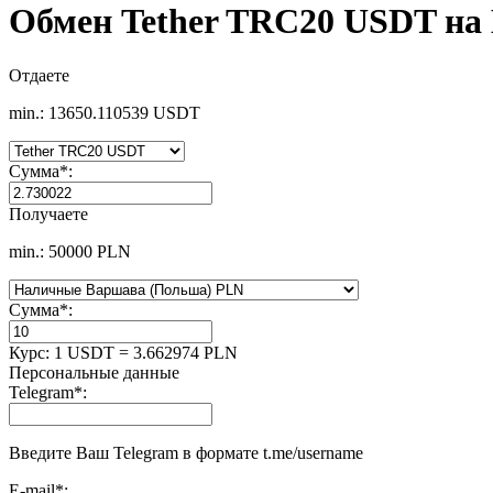
Обмен Tether TRC20 USDT н
Отдаете
min.: 13650.110539 USDT
Сумма
*
:
Получаете
min.: 50000 PLN
Сумма
*
:
Курс:
1 USDT = 3.662974 PLN
Персональные данные
Telegram
*
:
Введите Ваш Telegram в формате t.me/username
E-mail
*
: