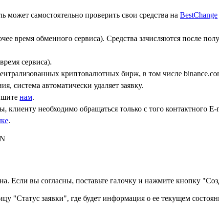
ь может самостоятельно проверить свои средства на
BestChange
бочее время обменного сервиса). Средства зачисляются после по
время сервиса).
централизованных криптовалютных бирж, в том числе binance.co
ния, система автоматически удаляет заявку.
пишите
нам
.
, клиенту необходимо обращаться только с того контактного Е-m
лке
.
LN
а. Если вы согласны, поставьте галочку и нажмите кнопку "Созд
ицу "Статус заявки", где будет информация о ее текущем состоян