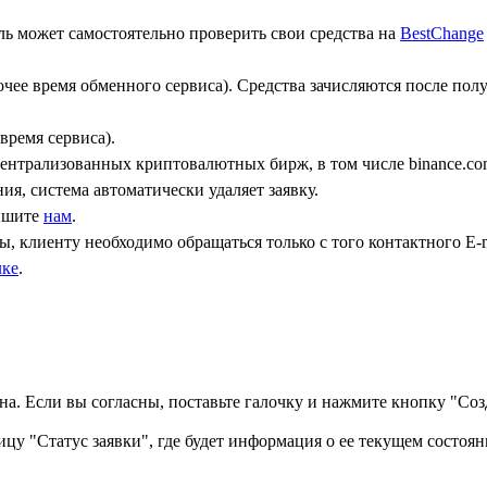
ь может самостоятельно проверить свои средства на
BestChange
бочее время обменного сервиса). Средства зачисляются после по
время сервиса).
централизованных криптовалютных бирж, в том числе binance.co
ния, система автоматически удаляет заявку.
пишите
нам
.
, клиенту необходимо обращаться только с того контактного Е-m
лке
.
а. Если вы согласны, поставьте галочку и нажмите кнопку "Созд
ицу "Статус заявки", где будет информация о ее текущем состоян