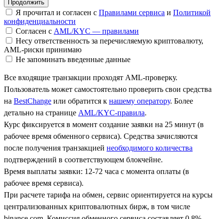
Я прочитал и согласен с
Правилами сервиса
и
Политикой
конфиденциальности
Согласен с
AML/KYC — правилами
Несу ответственность за перечисляемую криптовалюту,
AML-риски принимаю
Не запоминать введенные данные
Все входящие транзакции проходят AML-проверку.
Пользователь может самостоятельно проверить свои средства
на
BestChange
или обратится к
нашему оператору
. Более
детально на странице
AML/KYC-правила
.
Курс фиксируется в момент создание заявки на 25 минут (в
рабочее время обменного сервиса). Средства зачисляются
после получения транзакцией
необходимого количества
подтверждений в соответствующем блокчейне.
Время выплаты заявки: 12-72 часа с момента оплаты (в
рабочее время сервиса).
При расчете тарифа на обмен, сервис ориентируется на курсы
централизованных криптовалютных бирж, в том числе
binance.com. Комиссия обменного сервиса составляет 0.8%.