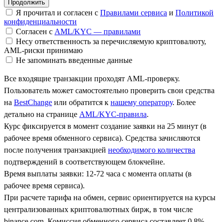
Я прочитал и согласен с
Правилами сервиса
и
Политикой
конфиденциальности
Согласен с
AML/KYC — правилами
Несу ответственность за перечисляемую криптовалюту,
AML-риски принимаю
Не запоминать введенные данные
Все входящие транзакции проходят AML-проверку.
Пользователь может самостоятельно проверить свои средства
на
BestChange
или обратится к
нашему оператору
. Более
детально на странице
AML/KYC-правила
.
Курс фиксируется в момент создание заявки на 25 минут (в
рабочее время обменного сервиса). Средства зачисляются
после получения транзакцией
необходимого количества
подтверждений в соответствующем блокчейне.
Время выплаты заявки: 12-72 часа с момента оплаты (в
рабочее время сервиса).
При расчете тарифа на обмен, сервис ориентируется на курсы
централизованных криптовалютных бирж, в том числе
binance.com. Комиссия обменного сервиса составляет 0.8%.