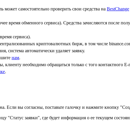
ь может самостоятельно проверить свои средства на
BestChange
бочее время обменного сервиса). Средства зачисляются после по
время сервиса).
централизованных криптовалютных бирж, в том числе binance.co
ния, система автоматически удаляет заявку.
пишите
нам
.
, клиенту необходимо обращаться только с того контактного Е-m
лке
.
а. Если вы согласны, поставьте галочку и нажмите кнопку "Созд
ицу "Статус заявки", где будет информация о ее текущем состоян