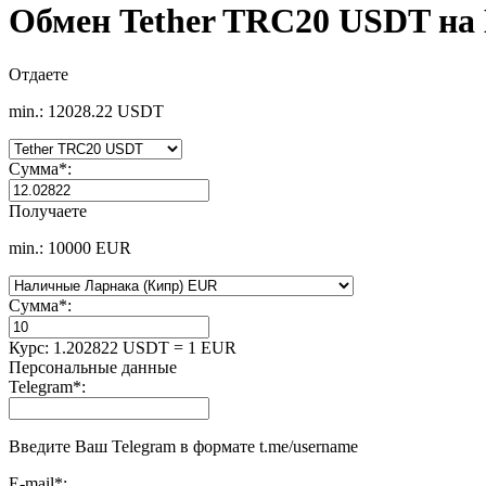
Обмен Tether TRC20 USDT на
Отдаете
min.: 12028.22 USDT
Сумма
*
:
Получаете
min.: 10000 EUR
Сумма
*
:
Курс:
1.202822 USDT = 1 EUR
Персональные данные
Telegram
*
:
Введите Ваш Telegram в формате t.me/username
E-mail
*
: