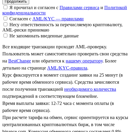
Я прочитал и согласен с
Правилами сервиса
и
Политикой
конфиденциальности
Согласен с
AML/KYC — правилами
Несу ответственность за перечисляемую криптовалюту,
AML-риски принимаю
Не запоминать введенные данные
Все входящие транзакции проходят AML-проверку.
Пользователь может самостоятельно проверить свои средства
на
BestChange
или обратится к
нашему оператору
. Более
детально на странице
AML/KYC-правила
.
Курс фиксируется в момент создание заявки на 25 минут (в
рабочее время обменного сервиса). Средства зачисляются
после получения транзакцией
необходимого количества
подтверждений в соответствующем блокчейне.
Время выплаты заявки: 12-72 часа с момента оплаты (в
рабочее время сервиса).
При расчете тарифа на обмен, сервис ориентируется на курсы
централизованных криптовалютных бирж, в том числе
binance.com. Комиссия обменного сервиса составляет 0.8%.