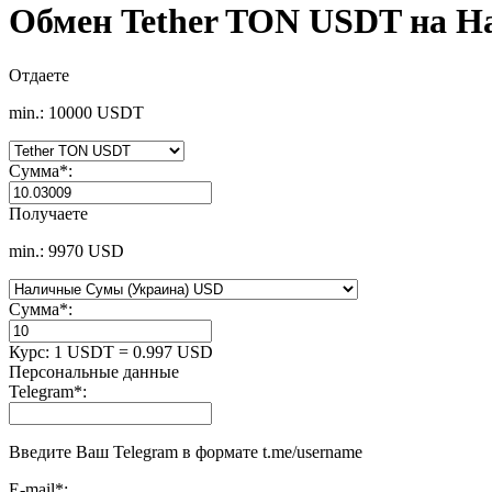
Обмен Tether TON USDT на Н
Отдаете
min.: 10000 USDT
Сумма
*
:
Получаете
min.: 9970 USD
Сумма
*
:
Курс:
1 USDT = 0.997 USD
Персональные данные
Telegram
*
:
Введите Ваш Telegram в формате t.me/username
E-mail
*
: