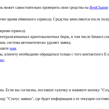
ь может самостоятельно проверить свои средства на
BestChange
бочее время обменного сервиса). Средства зачисляются после по
время сервиса).
централизованных криптовалютных бирж, в том числе binance.co
ния, система автоматически удаляет заявку.
пишите
нам
.
, клиенту необходимо обращаться только с того контактного Е-m
лке
.
а. Если вы согласны, поставьте галочку и нажмите кнопку "Созд
ицу "Статус заявки", где будет информация о ее текущем состоян