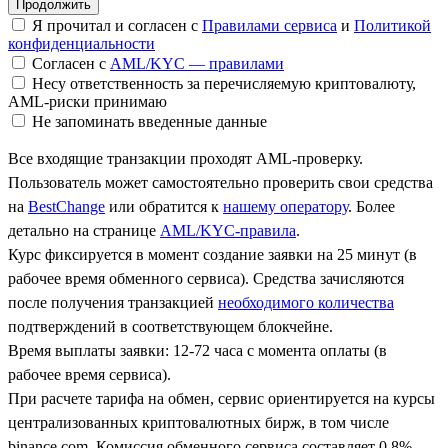
Я прочитал и согласен с
Правилами сервиса
и
Политикой
конфиденциальности
Согласен с
AML/KYC — правилами
Несу ответственность за перечисляемую криптовалюту,
AML-риски принимаю
Не запоминать введенные данные
Все входящие транзакции проходят AML-проверку.
Пользователь может самостоятельно проверить свои средства
на
BestChange
или обратится к
нашему оператору
. Более
детально на странице
AML/KYC-правила
.
Курс фиксируется в момент создание заявки на 25 минут (в
рабочее время обменного сервиса). Средства зачисляются
после получения транзакцией
необходимого количества
подтверждений в соответствующем блокчейне.
Время выплаты заявки: 12-72 часа с момента оплаты (в
рабочее время сервиса).
При расчете тарифа на обмен, сервис ориентируется на курсы
централизованных криптовалютных бирж, в том числе
binance.com. Комиссия обменного сервиса составляет 0.8%.