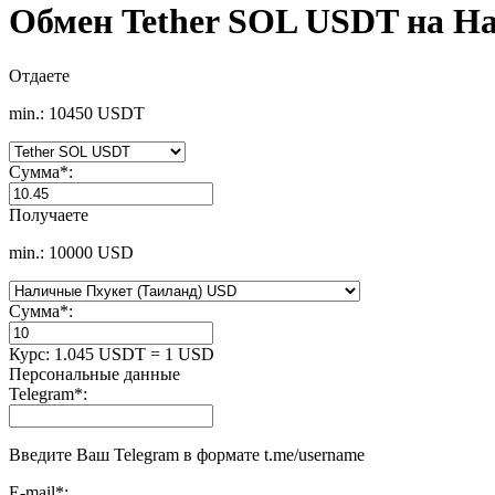
Обмен Tether SOL USDT на Н
Отдаете
min.: 10450 USDT
Сумма
*
:
Получаете
min.: 10000 USD
Сумма
*
:
Курс:
1.045 USDT = 1 USD
Персональные данные
Telegram
*
:
Введите Ваш Telegram в формате t.me/username
E-mail
*
: