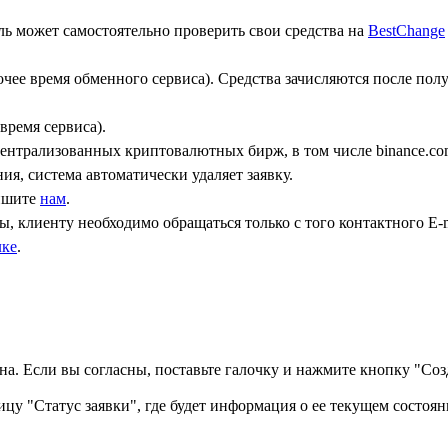
ь может самостоятельно проверить свои средства на
BestChange
бочее время обменного сервиса). Средства зачисляются после по
время сервиса).
централизованных криптовалютных бирж, в том числе binance.co
ния, система автоматически удаляет заявку.
пишите
нам
.
, клиенту необходимо обращаться только с того контактного Е-m
лке
.
а. Если вы согласны, поставьте галочку и нажмите кнопку "Созд
ицу "Статус заявки", где будет информация о ее текущем состоян