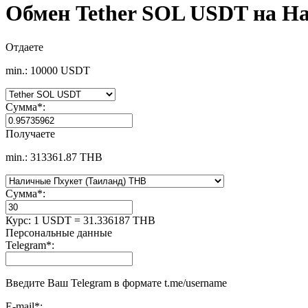
Обмен Tether SOL USDT на Н
Отдаете
min.: 10000 USDT
Сумма
*
:
Получаете
min.: 313361.87 THB
Сумма
*
:
Курс:
1 USDT = 31.336187 THB
Персональные данные
Telegram
*
:
Введите Ваш Telegram в формате t.me/username
E-mail
*
: