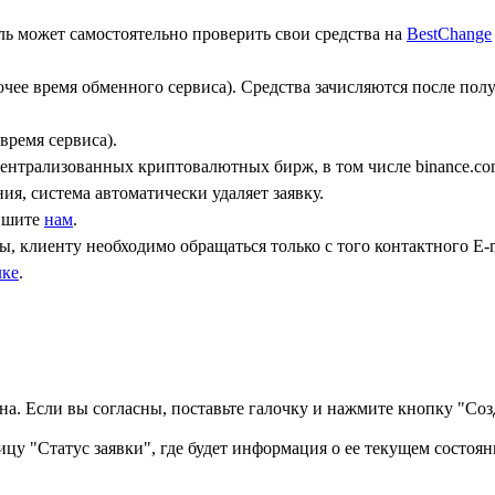
ь может самостоятельно проверить свои средства на
BestChange
бочее время обменного сервиса). Средства зачисляются после по
время сервиса).
централизованных криптовалютных бирж, в том числе binance.co
ния, система автоматически удаляет заявку.
пишите
нам
.
, клиенту необходимо обращаться только с того контактного Е-m
лке
.
а. Если вы согласны, поставьте галочку и нажмите кнопку "Созд
ицу "Статус заявки", где будет информация о ее текущем состоян