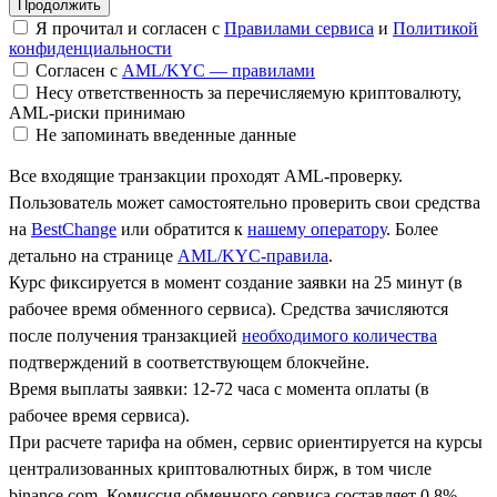
Я прочитал и согласен с
Правилами сервиса
и
Политикой
конфиденциальности
Согласен с
AML/KYC — правилами
Несу ответственность за перечисляемую криптовалюту,
AML-риски принимаю
Не запоминать введенные данные
Все входящие транзакции проходят AML-проверку.
Пользователь может самостоятельно проверить свои средства
на
BestChange
или обратится к
нашему оператору
. Более
детально на странице
AML/KYC-правила
.
Курс фиксируется в момент создание заявки на 25 минут (в
рабочее время обменного сервиса). Средства зачисляются
после получения транзакцией
необходимого количества
подтверждений в соответствующем блокчейне.
Время выплаты заявки: 12-72 часа с момента оплаты (в
рабочее время сервиса).
При расчете тарифа на обмен, сервис ориентируется на курсы
централизованных криптовалютных бирж, в том числе
binance.com. Комиссия обменного сервиса составляет 0.8%.