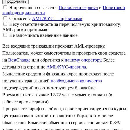
Я прочитал и согласен с
Правилами сервиса
и
Политикой
конфиденциальности
Согласен с
AML/KYC — правилами
Несу ответственность за перечисляемую криптовалюту,
AML-риски принимаю
Не запоминать введенные данные
Все входящие транзакции проходят AML-проверку.
Пользователь может самостоятельно проверить свои средства
на
BestChange
или обратится к
нашему оператору
. Более
детально на странице
AML/KYC-правила
.
Зачисление средств и фиксация курса происходят после
получения транзакцией
необходимого количества
подтверждений в соответствующем блокчейне.
Время выплаты заявки: 12-72 часа с момента оплаты (в
рабочее время сервиса).
При расчете тарифа на обмен, сервис ориентируется на курсы
централизованных криптовалютных бирж, в том числе
binance.com. Комиссия обменного сервиса составляет 0.8%.
Заявки хэджируются по маркет-ордеру, волатильность курса