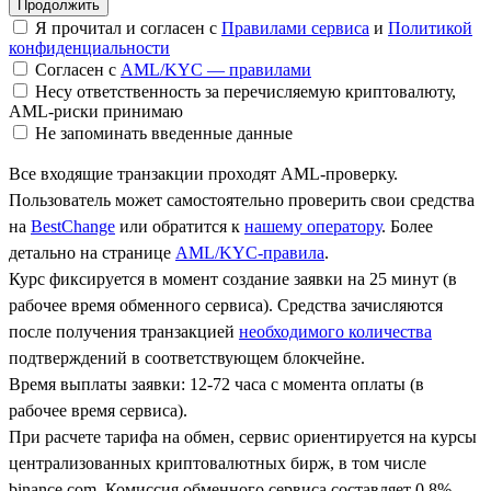
Я прочитал и согласен с
Правилами сервиса
и
Политикой
конфиденциальности
Согласен с
AML/KYC — правилами
Несу ответственность за перечисляемую криптовалюту,
AML-риски принимаю
Не запоминать введенные данные
Все входящие транзакции проходят AML-проверку.
Пользователь может самостоятельно проверить свои средства
на
BestChange
или обратится к
нашему оператору
. Более
детально на странице
AML/KYC-правила
.
Курс фиксируется в момент создание заявки на 25 минут (в
рабочее время обменного сервиса). Средства зачисляются
после получения транзакцией
необходимого количества
подтверждений в соответствующем блокчейне.
Время выплаты заявки: 12-72 часа с момента оплаты (в
рабочее время сервиса).
При расчете тарифа на обмен, сервис ориентируется на курсы
централизованных криптовалютных бирж, в том числе
binance.com. Комиссия обменного сервиса составляет 0.8%.