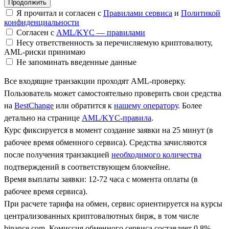
Я прочитал и согласен с
Правилами сервиса
и
Политикой
конфиденциальности
Согласен с
AML/KYC — правилами
Несу ответственность за перечисляемую криптовалюту,
AML-риски принимаю
Не запоминать введенные данные
Все входящие транзакции проходят AML-проверку.
Пользователь может самостоятельно проверить свои средства
на
BestChange
или обратится к
нашему оператору
. Более
детально на странице
AML/KYC-правила
.
Курс фиксируется в момент создание заявки на 25 минут (в
рабочее время обменного сервиса). Средства зачисляются
после получения транзакцией
необходимого количества
подтверждений в соответствующем блокчейне.
Время выплаты заявки: 12-72 часа с момента оплаты (в
рабочее время сервиса).
При расчете тарифа на обмен, сервис ориентируется на курсы
централизованных криптовалютных бирж, в том числе
binance.com. Комиссия обменного сервиса составляет 0.8%.