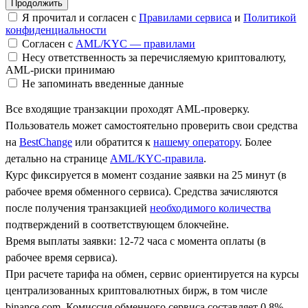
Я прочитал и согласен с
Правилами сервиса
и
Политикой
конфиденциальности
Согласен с
AML/KYC — правилами
Несу ответственность за перечисляемую криптовалюту,
AML-риски принимаю
Не запоминать введенные данные
Все входящие транзакции проходят AML-проверку.
Пользователь может самостоятельно проверить свои средства
на
BestChange
или обратится к
нашему оператору
. Более
детально на странице
AML/KYC-правила
.
Курс фиксируется в момент создание заявки на 25 минут (в
рабочее время обменного сервиса). Средства зачисляются
после получения транзакцией
необходимого количества
подтверждений в соответствующем блокчейне.
Время выплаты заявки: 12-72 часа с момента оплаты (в
рабочее время сервиса).
При расчете тарифа на обмен, сервис ориентируется на курсы
централизованных криптовалютных бирж, в том числе
binance.com. Комиссия обменного сервиса составляет 0.8%.