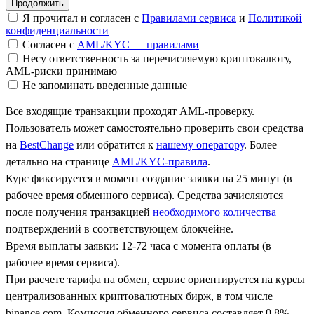
Я прочитал и согласен с
Правилами сервиса
и
Политикой
конфиденциальности
Согласен с
AML/KYC — правилами
Несу ответственность за перечисляемую криптовалюту,
AML-риски принимаю
Не запоминать введенные данные
Все входящие транзакции проходят AML-проверку.
Пользователь может самостоятельно проверить свои средства
на
BestChange
или обратится к
нашему оператору
. Более
детально на странице
AML/KYC-правила
.
Курс фиксируется в момент создание заявки на 25 минут (в
рабочее время обменного сервиса). Средства зачисляются
после получения транзакцией
необходимого количества
подтверждений в соответствующем блокчейне.
Время выплаты заявки: 12-72 часа с момента оплаты (в
рабочее время сервиса).
При расчете тарифа на обмен, сервис ориентируется на курсы
централизованных криптовалютных бирж, в том числе
binance.com. Комиссия обменного сервиса составляет 0.8%.