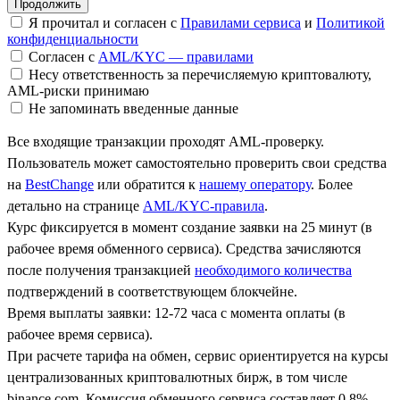
Я прочитал и согласен с
Правилами сервиса
и
Политикой
конфиденциальности
Согласен с
AML/KYC — правилами
Несу ответственность за перечисляемую криптовалюту,
AML-риски принимаю
Не запоминать введенные данные
Все входящие транзакции проходят AML-проверку.
Пользователь может самостоятельно проверить свои средства
на
BestChange
или обратится к
нашему оператору
. Более
детально на странице
AML/KYC-правила
.
Курс фиксируется в момент создание заявки на 25 минут (в
рабочее время обменного сервиса). Средства зачисляются
после получения транзакцией
необходимого количества
подтверждений в соответствующем блокчейне.
Время выплаты заявки: 12-72 часа с момента оплаты (в
рабочее время сервиса).
При расчете тарифа на обмен, сервис ориентируется на курсы
централизованных криптовалютных бирж, в том числе
binance.com. Комиссия обменного сервиса составляет 0.8%.