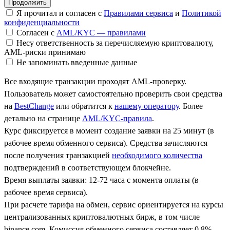
Я прочитал и согласен с
Правилами сервиса
и
Политикой
конфиденциальности
Согласен с
AML/KYC — правилами
Несу ответственность за перечисляемую криптовалюту,
AML-риски принимаю
Не запоминать введенные данные
Все входящие транзакции проходят AML-проверку.
Пользователь может самостоятельно проверить свои средства
на
BestChange
или обратится к
нашему оператору
. Более
детально на странице
AML/KYC-правила
.
Курс фиксируется в момент создание заявки на 25 минут (в
рабочее время обменного сервиса). Средства зачисляются
после получения транзакцией
необходимого количества
подтверждений в соответствующем блокчейне.
Время выплаты заявки: 12-72 часа с момента оплаты (в
рабочее время сервиса).
При расчете тарифа на обмен, сервис ориентируется на курсы
централизованных криптовалютных бирж, в том числе
binance.com. Комиссия обменного сервиса составляет 0.8%.