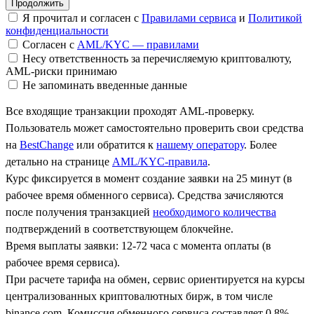
Я прочитал и согласен с
Правилами сервиса
и
Политикой
конфиденциальности
Согласен с
AML/KYC — правилами
Несу ответственность за перечисляемую криптовалюту,
AML-риски принимаю
Не запоминать введенные данные
Все входящие транзакции проходят AML-проверку.
Пользователь может самостоятельно проверить свои средства
на
BestChange
или обратится к
нашему оператору
. Более
детально на странице
AML/KYC-правила
.
Курс фиксируется в момент создание заявки на 25 минут (в
рабочее время обменного сервиса). Средства зачисляются
после получения транзакцией
необходимого количества
подтверждений в соответствующем блокчейне.
Время выплаты заявки: 12-72 часа с момента оплаты (в
рабочее время сервиса).
При расчете тарифа на обмен, сервис ориентируется на курсы
централизованных криптовалютных бирж, в том числе
binance.com. Комиссия обменного сервиса составляет 0.8%.