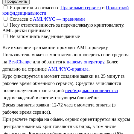
Я прочитал и согласен с
Правилами сервиса
и
Политикой
конфиденциальности
Согласен с
AML/KYC — правилами
Несу ответственность за перечисляемую криптовалюту,
AML-риски принимаю
Не запоминать введенные данные
Все входящие транзакции проходят AML-проверку.
Пользователь может самостоятельно проверить свои средства
на
BestChange
или обратится к
нашему оператору
. Более
детально на странице
AML/KYC-правила
.
Курс фиксируется в момент создание заявки на 25 минут (в
рабочее время обменного сервиса). Средства зачисляются
после получения транзакцией
необходимого количества
подтверждений в соответствующем блокчейне.
Время выплаты заявки: 12-72 часа с момента оплаты (в
рабочее время сервиса).
При расчете тарифа на обмен, сервис ориентируется на курсы
централизованных криптовалютных бирж, в том числе
binance.com. Комиссия обменного сервиса составляет 0.8%.