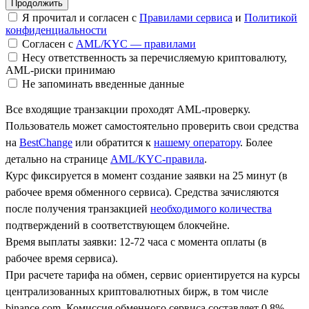
Я прочитал и согласен с
Правилами сервиса
и
Политикой
конфиденциальности
Согласен с
AML/KYC — правилами
Несу ответственность за перечисляемую криптовалюту,
AML-риски принимаю
Не запоминать введенные данные
Все входящие транзакции проходят AML-проверку.
Пользователь может самостоятельно проверить свои средства
на
BestChange
или обратится к
нашему оператору
. Более
детально на странице
AML/KYC-правила
.
Курс фиксируется в момент создание заявки на 25 минут (в
рабочее время обменного сервиса). Средства зачисляются
после получения транзакцией
необходимого количества
подтверждений в соответствующем блокчейне.
Время выплаты заявки: 12-72 часа с момента оплаты (в
рабочее время сервиса).
При расчете тарифа на обмен, сервис ориентируется на курсы
централизованных криптовалютных бирж, в том числе
binance.com. Комиссия обменного сервиса составляет 0.8%.