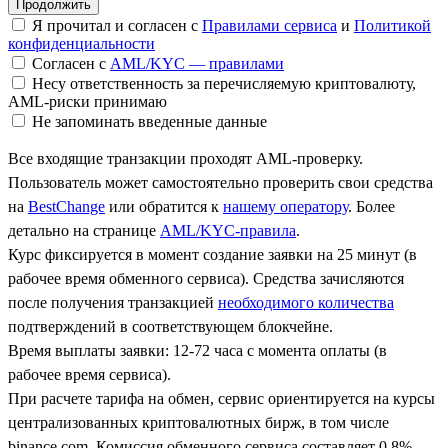
Я прочитал и согласен с
Правилами сервиса
и
Политикой
конфиденциальности
Согласен с
AML/KYC — правилами
Несу ответственность за перечисляемую криптовалюту,
AML-риски принимаю
Не запоминать введенные данные
Все входящие транзакции проходят AML-проверку.
Пользователь может самостоятельно проверить свои средства
на
BestChange
или обратится к
нашему оператору
. Более
детально на странице
AML/KYC-правила
.
Курс фиксируется в момент создание заявки на 25 минут (в
рабочее время обменного сервиса). Средства зачисляются
после получения транзакцией
необходимого количества
подтверждений в соответствующем блокчейне.
Время выплаты заявки: 12-72 часа с момента оплаты (в
рабочее время сервиса).
При расчете тарифа на обмен, сервис ориентируется на курсы
централизованных криптовалютных бирж, в том числе
binance.com. Комиссия обменного сервиса составляет 0.8%.