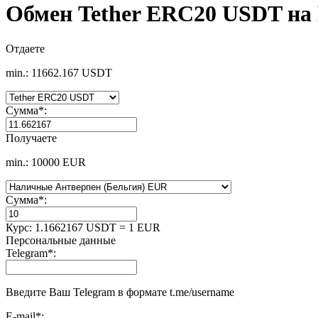
Обмен Tether ERC20 USDT на
Отдаете
min.: 11662.167 USDT
Сумма
*
:
Получаете
min.: 10000 EUR
Сумма
*
:
Курс:
1.1662167 USDT = 1 EUR
Персональные данные
Telegram
*
:
Введите Ваш Telegram в формате t.me/username
E-mail
*
: