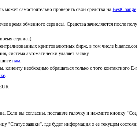
ь может самостоятельно проверить свои средства на
BestChange
бочее время обменного сервиса). Средства зачисляются после по
время сервиса).
централизованных криптовалютных бирж, в том числе binance.co
ния, система автоматически удаляет заявку.
пишите
нам
.
, клиенту необходимо обращаться только с того контактного Е-m
лке
.
 EUR
а. Если вы согласны, поставьте галочку и нажмите кнопку "Созд
ицу "Статус заявки", где будет информация о ее текущем состоян