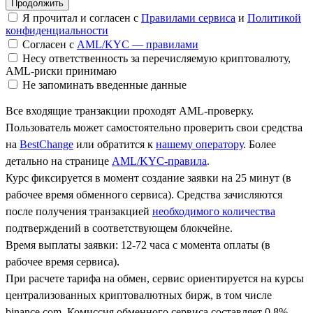
Я прочитал и согласен с
Правилами сервиса
и
Политикой
конфиденциальности
Согласен с
AML/KYC — правилами
Несу ответственность за перечисляемую криптовалюту,
AML-риски принимаю
Не запоминать введенные данные
Все входящие транзакции проходят AML-проверку.
Пользователь может самостоятельно проверить свои средства
на
BestChange
или обратится к
нашему оператору
. Более
детально на странице
AML/KYC-правила
.
Курс фиксируется в момент создание заявки на 25 минут (в
рабочее время обменного сервиса). Средства зачисляются
после получения транзакцией
необходимого количества
подтверждений в соответствующем блокчейне.
Время выплаты заявки: 12-72 часа с момента оплаты (в
рабочее время сервиса).
При расчете тарифа на обмен, сервис ориентируется на курсы
централизованных криптовалютных бирж, в том числе
binance.com. Комиссия обменного сервиса составляет 0.8%.