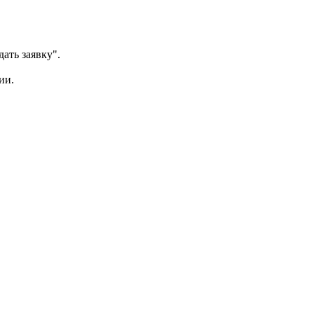
ать заявку".
ии.