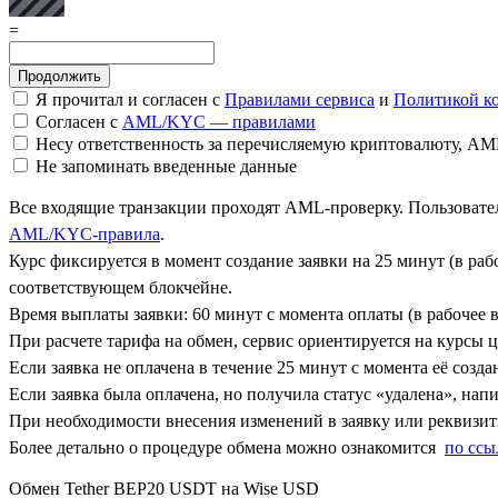
=
Я прочитал и согласен с
Правилами сервиса
и
Политикой к
Согласен с
AML/KYC — правилами
Несу ответственность за перечисляемую криптовалюту, A
Не запоминать введенные данные
Все входящие транзакции проходят AML-проверку. Пользовател
AML/KYC-правила
.
Курс фиксируется в момент создание заявки на 25 минут (в ра
соответствующем блокчейне.
Время выплаты заявки: 60 минут с момента оплаты (в рабочее в
При расчете тарифа на обмен, сервис ориентируется на курсы 
Если заявка не оплачена в течение 25 минут с момента её созда
Если заявка была оплачена, но получила статус «удалена», на
При необходимости внесения изменений в заявку или реквизиты
Более детально о процедуре обмена можно ознакомится
по ссы
Обмен Tether BEP20 USDT на Wise USD