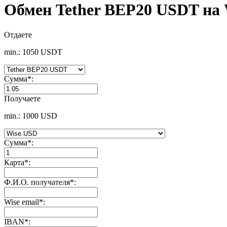
Обмен Tether BEP20 USDT на
Отдаете
min.: 1050 USDT
Сумма
*
:
Получаете
min.: 1000 USD
Сумма
*
:
Карта
*
:
Ф.И.О. получателя
*
:
Wise email
*
:
IBAN
*
: