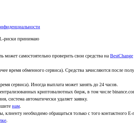
онфиденциальности
ML-риски принимаю
ь может самостоятельно проверить свои средства на
BestChange
бочее время обменного сервиса). Средства зачисляются после по
ремя сервиса). Иногда выплата может занять до 24 часов.
централизованных криптовалютных бирж, в том числе binance.co
ния, система автоматически удаляет заявку.
пишите
нам
.
, клиенту необходимо обращаться только с того контактного Е-m
лке
.