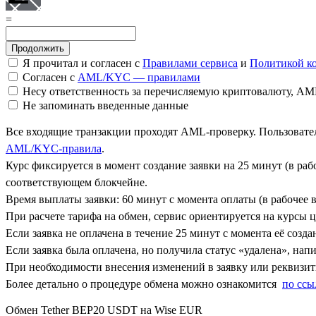
=
Я прочитал и согласен с
Правилами сервиса
и
Политикой к
Согласен с
AML/KYC — правилами
Несу ответственность за перечисляемую криптовалюту, A
Не запоминать введенные данные
Все входящие транзакции проходят AML-проверку. Пользовател
AML/KYC-правила
.
Курс фиксируется в момент создание заявки на 25 минут (в ра
соответствующем блокчейне.
Время выплаты заявки: 60 минут с момента оплаты (в рабочее в
При расчете тарифа на обмен, сервис ориентируется на курсы 
Если заявка не оплачена в течение 25 минут с момента её созда
Если заявка была оплачена, но получила статус «удалена», на
При необходимости внесения изменений в заявку или реквизиты
Более детально о процедуре обмена можно ознакомится
по ссы
Обмен Tether BEP20 USDT на Wise EUR