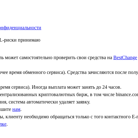
онфиденциальности
ML-риски принимаю
ь может самостоятельно проверить свои средства на
BestChange
бочее время обменного сервиса). Средства зачисляются после по
ремя сервиса). Иногда выплата может занять до 24 часов.
централизованных криптовалютных бирж, в том числе binance.co
ния, система автоматически удаляет заявку.
пишите
нам
.
, клиенту необходимо обращаться только с того контактного Е-m
лке
.