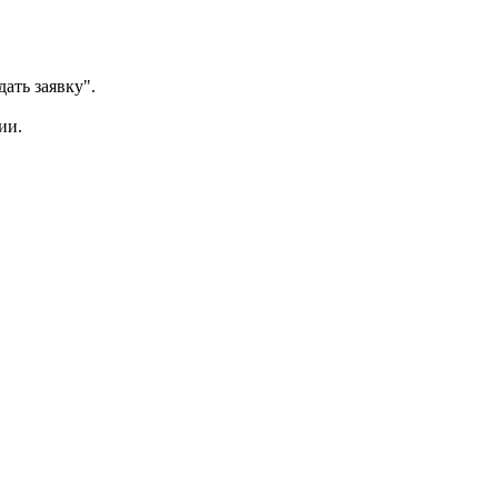
ать заявку".
ии.