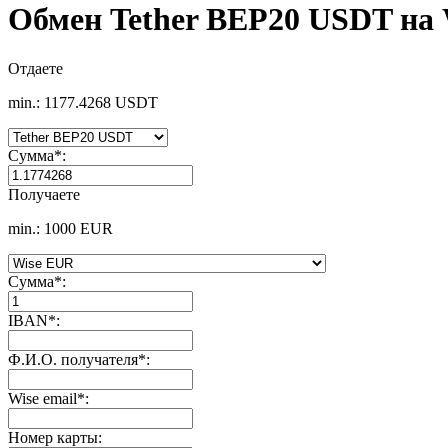
Обмен Tether BEP20 USDT на
Отдаете
min.: 1177.4268 USDT
Сумма
*
:
Получаете
min.: 1000 EUR
Сумма
*
:
IBAN
*
:
Ф.И.О. получателя
*
:
Wise email
*
:
Номер карты: