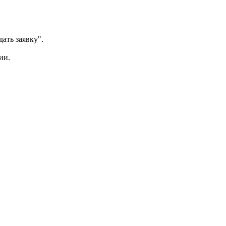
ать заявку".
ии.