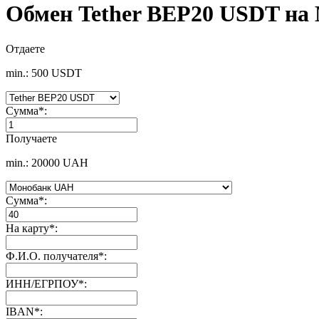
Обмен Tether BEP20 USDT н
Отдаете
min.: 500 USDT
Сумма
*
:
Получаете
min.: 20000 UAH
Сумма
*
:
На карту
*
:
Ф.И.О. получателя
*
:
ИНН/ЕГРПОУ
*
:
IBAN
*
: