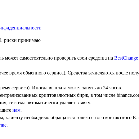
онфиденциальности
ML-риски принимаю
ь может самостоятельно проверить свои средства на
BestChange
бочее время обменного сервиса). Средства зачисляются после по
ремя сервиса). Иногда выплата может занять до 24 часов.
централизованных криптовалютных бирж, в том числе binance.co
ния, система автоматически удаляет заявку.
пишите
нам
.
, клиенту необходимо обращаться только с того контактного Е-m
лке
.