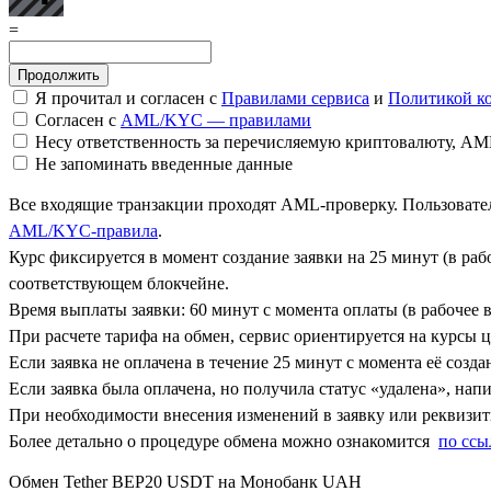
=
Я прочитал и согласен с
Правилами сервиса
и
Политикой к
Согласен с
AML/KYC — правилами
Несу ответственность за перечисляемую криптовалюту, A
Не запоминать введенные данные
Все входящие транзакции проходят AML-проверку. Пользовател
AML/KYC-правила
.
Курс фиксируется в момент создание заявки на 25 минут (в ра
соответствующем блокчейне.
Время выплаты заявки: 60 минут с момента оплаты (в рабочее в
При расчете тарифа на обмен, сервис ориентируется на курсы 
Если заявка не оплачена в течение 25 минут с момента её созда
Если заявка была оплачена, но получила статус «удалена», на
При необходимости внесения изменений в заявку или реквизиты
Более детально о процедуре обмена можно ознакомится
по ссы
Обмен Tether BEP20 USDT на Монобанк UAH