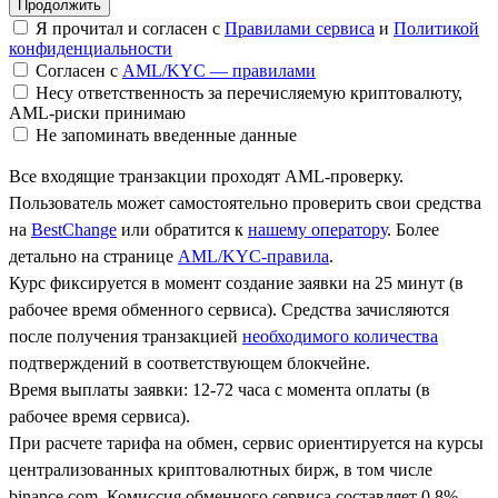
Я прочитал и согласен с
Правилами сервиса
и
Политикой
конфиденциальности
Согласен с
AML/KYC — правилами
Несу ответственность за перечисляемую криптовалюту,
AML-риски принимаю
Не запоминать введенные данные
Все входящие транзакции проходят AML-проверку.
Пользователь может самостоятельно проверить свои средства
на
BestChange
или обратится к
нашему оператору
. Более
детально на странице
AML/KYC-правила
.
Курс фиксируется в момент создание заявки на 25 минут (в
рабочее время обменного сервиса). Средства зачисляются
после получения транзакцией
необходимого количества
подтверждений в соответствующем блокчейне.
Время выплаты заявки: 12-72 часа с момента оплаты (в
рабочее время сервиса).
При расчете тарифа на обмен, сервис ориентируется на курсы
централизованных криптовалютных бирж, в том числе
binance.com. Комиссия обменного сервиса составляет 0.8%.