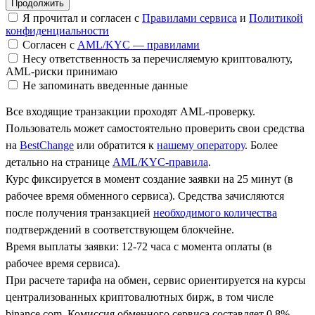
Я прочитал и согласен с
Правилами сервиса
и
Политикой
конфиденциальности
Согласен с
AML/KYC — правилами
Несу ответственность за перечисляемую криптовалюту,
AML-риски принимаю
Не запоминать введенные данные
Все входящие транзакции проходят AML-проверку.
Пользователь может самостоятельно проверить свои средства
на
BestChange
или обратится к
нашему оператору
. Более
детально на странице
AML/KYC-правила
.
Курс фиксируется в момент создание заявки на 25 минут (в
рабочее время обменного сервиса). Средства зачисляются
после получения транзакцией
необходимого количества
подтверждений в соответствующем блокчейне.
Время выплаты заявки: 12-72 часа с момента оплаты (в
рабочее время сервиса).
При расчете тарифа на обмен, сервис ориентируется на курсы
централизованных криптовалютных бирж, в том числе
binance.com. Комиссия обменного сервиса составляет 0.8%.