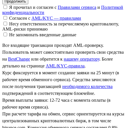
Я прочитал и согласен с
Правилами сервиса
и
Политикой
конфиденциальности
Согласен с
AML/KYC — правилами
Несу ответственность за перечисляемую криптовалюту,
AML-риски принимаю
Не запоминать введенные данные
Все входящие транзакции проходят AML-проверку.
Пользователь может самостоятельно проверить свои средства
на
BestChange
или обратится к
нашему оператору
. Более
детально на странице
AML/KYC-правила
.
Курс фиксируется в момент создание заявки на 25 минут (в
рабочее время обменного сервиса). Средства зачисляются
после получения транзакцией
необходимого количества
подтверждений в соответствующем блокчейне.
Время выплаты заявки: 12-72 часа с момента оплаты (в
рабочее время сервиса).
При расчете тарифа на обмен, сервис ориентируется на курсы
централизованных криптовалютных бирж, в том числе
binance.com. Комиссия обменного сервиса составляет 0.8%.