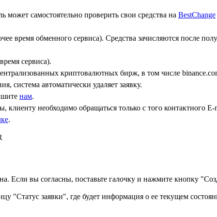
ь может самостоятельно проверить свои средства на
BestChange
бочее время обменного сервиса). Средства зачисляются после по
время сервиса).
централизованных криптовалютных бирж, в том числе binance.co
ния, система автоматически удаляет заявку.
пишите
нам
.
, клиенту необходимо обращаться только с того контактного Е-m
лке
.
R
а. Если вы согласны, поставьте галочку и нажмите кнопку "Созд
ицу "Статус заявки", где будет информация о ее текущем состоян