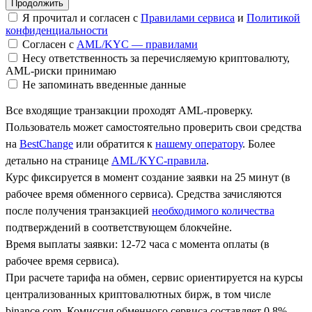
Я прочитал и согласен с
Правилами сервиса
и
Политикой
конфиденциальности
Согласен с
AML/KYC — правилами
Несу ответственность за перечисляемую криптовалюту,
AML-риски принимаю
Не запоминать введенные данные
Все входящие транзакции проходят AML-проверку.
Пользователь может самостоятельно проверить свои средства
на
BestChange
или обратится к
нашему оператору
. Более
детально на странице
AML/KYC-правила
.
Курс фиксируется в момент создание заявки на 25 минут (в
рабочее время обменного сервиса). Средства зачисляются
после получения транзакцией
необходимого количества
подтверждений в соответствующем блокчейне.
Время выплаты заявки: 12-72 часа с момента оплаты (в
рабочее время сервиса).
При расчете тарифа на обмен, сервис ориентируется на курсы
централизованных криптовалютных бирж, в том числе
binance.com. Комиссия обменного сервиса составляет 0.8%.