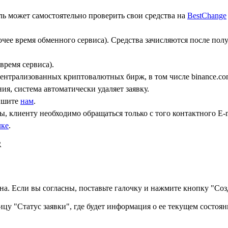
ь может самостоятельно проверить свои средства на
BestChange
бочее время обменного сервиса). Средства зачисляются после по
время сервиса).
централизованных криптовалютных бирж, в том числе binance.co
ния, система автоматически удаляет заявку.
пишите
нам
.
, клиенту необходимо обращаться только с того контактного Е-m
лке
.
R
а. Если вы согласны, поставьте галочку и нажмите кнопку "Созд
ицу "Статус заявки", где будет информация о ее текущем состоян